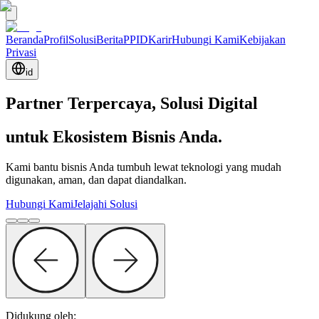
Beranda
Profil
Solusi
Berita
PPID
Karir
Hubungi Kami
Kebijakan
Privasi
id
Partner Terpercaya, Solusi Digital
untuk Ekosistem Bisnis Anda.
Kami bantu bisnis Anda tumbuh lewat teknologi yang mudah
digunakan, aman, dan dapat diandalkan.
Hubungi Kami
Jelajahi Solusi
Didukung oleh: