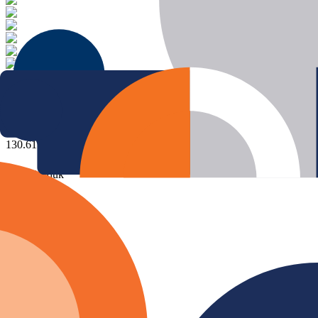
130.617
Agen
1233
Produk
733
Biller
130.617
Agen
733
Biller
1233
Produk