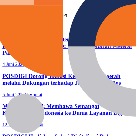
Berita Terbaru
Simak informasi terkini seputar POSDIGI
Selengkapnya
POSDIGI Hadirkan Meterai Tempel Asli dari
PERURI di Marketplace: Cegah Peredaran Meterai
Palsu
4 Juni 2025
Korporat
POSDIGI Dorong Inklusi Keuangan di Daerah
melalui Dukungan terhadap Jaringan AgenPos
5 Juni 2025
Korporat
Merdeka Digital: Membawa Semangat
Kemerdekaan Indonesia ke Dunia Layanan Digital
12 Juli 2025
Korporat