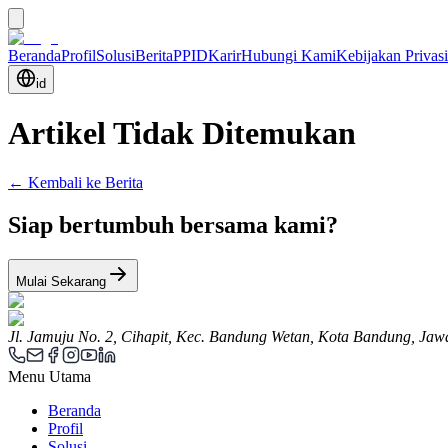
Beranda
Profil
Solusi
Berita
PPID
Karir
Hubungi Kami
Kebijakan Privasi
id
Artikel Tidak Ditemukan
← Kembali ke Berita
Siap bertumbuh bersama kami?
Mulai Sekarang
Jl. Jamuju No. 2, Cihapit, Kec. Bandung Wetan, Kota Bandung, Jaw
Menu Utama
Beranda
Profil
Solusi