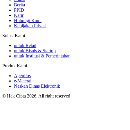
Berita
PPID
Karir
Hubungi Kami
Kebijakan Privasi
Solusi Kami
untuk Retail
untuk Bisnis & Startup
untuk Institusi & Pemerintahan
Produk Kami
AgenPos
e-Meterai
Naskah Dinas Elektronik
©
Hak Cipta
2026
. All right reserved