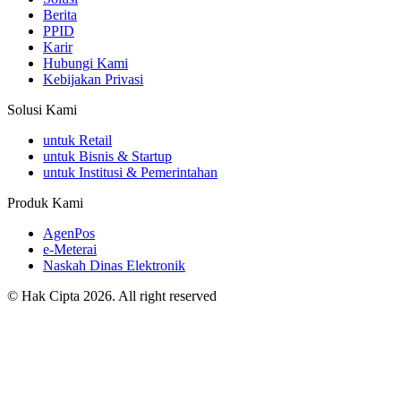
Berita
PPID
Karir
Hubungi Kami
Kebijakan Privasi
Solusi Kami
untuk Retail
untuk Bisnis & Startup
untuk Institusi & Pemerintahan
Produk Kami
AgenPos
e-Meterai
Naskah Dinas Elektronik
©
Hak Cipta
2026
. All right reserved