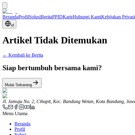
Beranda
Profil
Solusi
Berita
PPID
Karir
Hubungi Kami
Kebijakan Privasi
id
Artikel Tidak Ditemukan
← Kembali ke Berita
Siap bertumbuh bersama kami?
Mulai Sekarang
Jl. Jamuju No. 2, Cihapit, Kec. Bandung Wetan, Kota Bandung, Jaw
Menu Utama
Beranda
Profil
Solusi